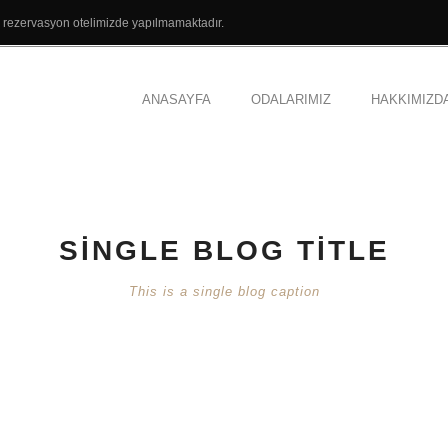
el rezervasyon otelimizde yapılmamaktadır.
ANASAYFA
ODALARIMIZ
HAKKIMIZD
SINGLE BLOG TITLE
This is a single blog caption