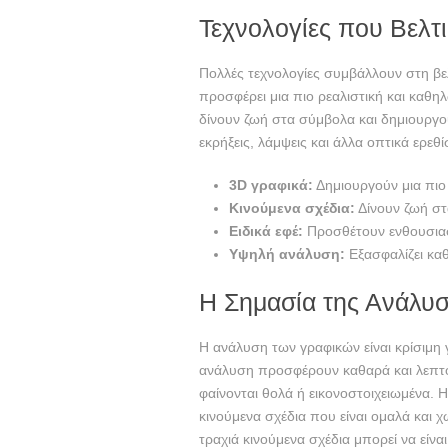
Τεχνολογίες που Βελτ
Πολλές τεχνολογίες συμβάλλουν στη β
προσφέρει μια πιο ρεαλιστική και καθηλ
δίνουν ζωή στα σύμβολα και δημιουργούν
εκρήξεις, λάμψεις και άλλα οπτικά ερε
3D γραφικά:
Δημιουργούν μια πιο 
Κινούμενα σχέδια:
Δίνουν ζωή στ
Ειδικά εφέ:
Προσθέτουν ενθουσιασ
Υψηλή ανάλυση:
Εξασφαλίζει καθ
Η Σημασία της Ανάλυσ
Η ανάλυση των γραφικών είναι κρίσιμη 
ανάλυση προσφέρουν καθαρά και λεπτομ
φαίνονται θολά ή εικονοστοιχειωμένα. 
κινούμενα σχέδια που είναι ομαλά και χ
τραχιά κινούμενα σχέδια μπορεί να είναι