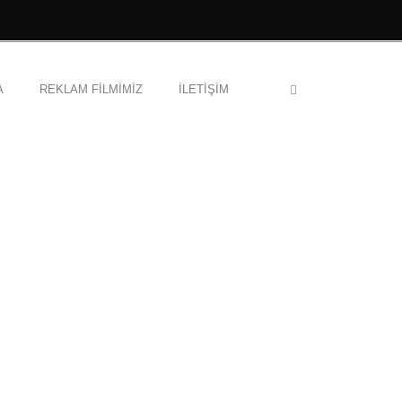
A
REKLAM FILMIMIZ
İLETIŞIM