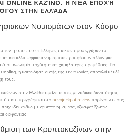
Ι ONLINE ΚΑΖΊΝΟ: Η ΝΈΑ ΕΠΟΧΉ
ΖΌΓΟΥ ΣΤΗΝ ΕΛΛΆΔΑ
ηφιακών Νομισμάτων στον Κόσμο
κά τον τρόπο που οι Έλληνες παίκτες προσεγγίζουν τα
hereum και άλλα ψηφιακά νομίσματα προσφέρουν πλέον μια
άται ανωνυμία, ταχύτητα και χαμηλότερες προμήθειες. Για
ambling, η κατανόηση αυτής της τεχνολογίας αποτελεί κλειδί
χή τους.
καζίνων στην Ελλάδα οφείλεται στις μοναδικές δυνατότητες
τή που περιγράφεται στο
novajackpot review
παρέχουν στους
παιχνίδια καζίνο με κρυπτονομίσματα, εξασφαλίζοντας
ι διαφάνειας.
ύθμιση των Κρυπτοκαζίνων στην