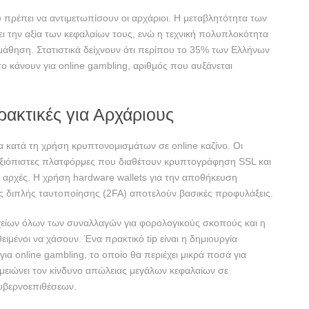
πρέπει να αντιμετωπίσουν οι αρχάριοι. Η μεταβλητότητα των
 την αξία των κεφαλαίων τους, ενώ η τεχνική πολυπλοκότητα
άθηση. Στατιστικά δείχνουν ότι περίπου το 35% των Ελλήνων
 κάνουν για online gambling, αριθμός που αυξάνεται
ρακτικές για Αρχάριους
α κατά τη χρήση κρυπτονομισμάτων σε online καζίνο. Οι
 αξιόπιστες πλατφόρμες που διαθέτουν κρυπτογράφηση SSL και
ς αρχές. Η χρήση hardware wallets για την αποθήκευση
ς διπλής ταυτοποίησης (2FA) αποτελούν βασικές προφυλάξεις.
χείων όλων των συναλλαγών για φορολογικούς σκοπούς και η
ιμένοι να χάσουν. Ένα πρακτικό tip είναι η δημιουργία
ια online gambling, το οποίο θα περιέχει μικρά ποσά για
μειώνει τον κίνδυνο απώλειας μεγάλων κεφαλαίων σε
υβερνοεπιθέσεων.