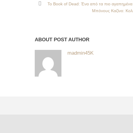
Το Book of Dead: Ένα από τα πιο αγαπημένα
Μπόνους Καζίνο: Κολ
ABOUT POST AUTHOR
madmin45K