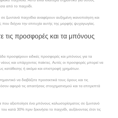
ιακά παιχνίδια. Αυτό είναι ιδιαίτερα σημαντικό για όσους
σα από το παιχνίδι.
ν σε ζωντανά παιχνίδια αναφέρουν αυξημένη ικανοποίηση και
ός που δείχνει την επιτυχία αυτής της μορφής ψυχαγωγίας.
τε τις προσφορές και τα μπόνους
λάδα προσφέρουν ειδικές προσφορές και μπόνους για τα
 νέους και υπάρχοντες παίκτες. Αυτές οι προσφορές μπορεί να
ς κατάθεσης ή ακόμα και επιστροφή χρημάτων.
 σημαντικό να διαβάζετε προσεκτικά τους όρους και τις
όσον αφορά τις απαιτήσεις στοιχηματισμού και τα επιτρεπτά
α που αξιοποίησε ένα μπόνους καλωσορίσματος σε ζωντανό
του κατά 30% πριν ξεκινήσει το παιχνίδι, αυξάνοντας έτσι τις