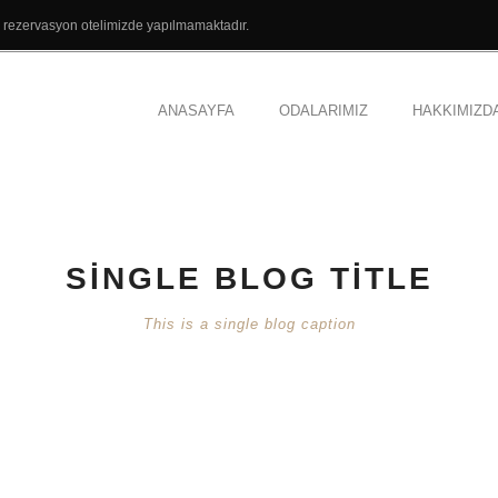
el rezervasyon otelimizde yapılmamaktadır.
ANASAYFA
ODALARIMIZ
HAKKIMIZD
SINGLE BLOG TITLE
This is a single blog caption