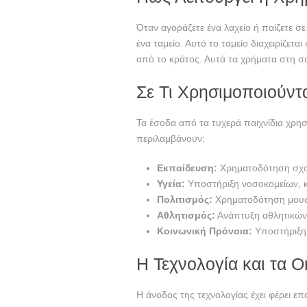
Όταν αγοράζετε ένα λαχείο ή παίζετε σ
ένα ταμείο. Αυτό το ταμείο διαχειρίζετα
από το κράτος. Αυτά τα χρήματα στη συ
Σε Τι Χρησιμοποιούντ
Τα έσοδα από τα τυχερά παιχνίδια χρη
περιλαμβάνουν:
Εκπαίδευση:
Χρηματοδότηση σχολ
Υγεία:
Υποστήριξη νοσοκομείων, κ
Πολιτισμός:
Χρηματοδότηση μουσε
Αθλητισμός:
Ανάπτυξη αθλητικών
Κοινωνική Πρόνοια:
Υποστήριξη 
Η Τεχνολογία και τα O
Η άνοδος της τεχνολογίας έχει φέρει ε