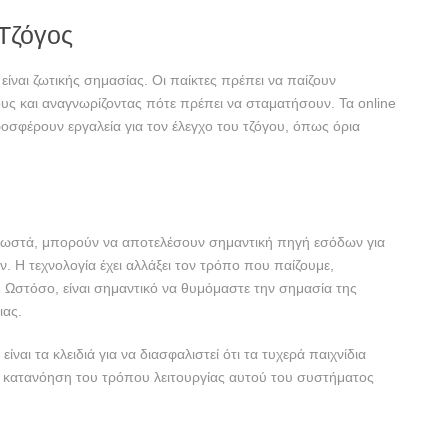
Τζόγος
είναι ζωτικής σημασίας. Οι παίκτες πρέπει να παίζουν
υς και αναγνωρίζοντας πότε πρέπει να σταματήσουν. Τα online
ροσφέρουν εργαλεία για τον έλεγχο του τζόγου, όπως όρια
ι σωστά, μπορούν να αποτελέσουν σημαντική πηγή εσόδων για
 Η τεχνολογία έχει αλλάξει τον τρόπο που παίζουμε,
. Ωστόσο, είναι σημαντικό να θυμόμαστε την σημασία της
ιας.
ίναι τα κλειδιά για να διασφαλιστεί ότι τα τυχερά παιχνίδια
Η κατανόηση του τρόπου λειτουργίας αυτού του συστήματος