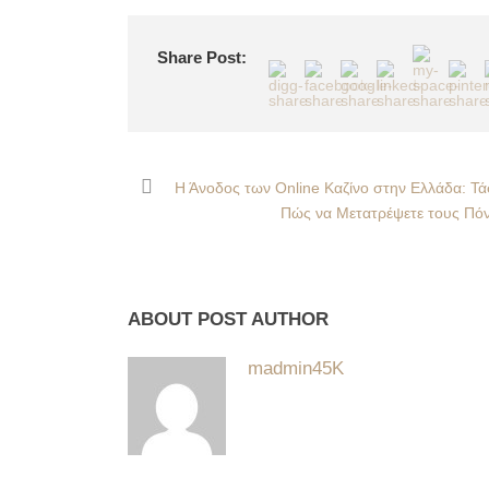
Share Post:
Η Άνοδος των Online Καζίνο στην Ελλάδα: Τάσ
Πώς να Μετατρέψετε τους Πόν
ABOUT POST AUTHOR
madmin45K