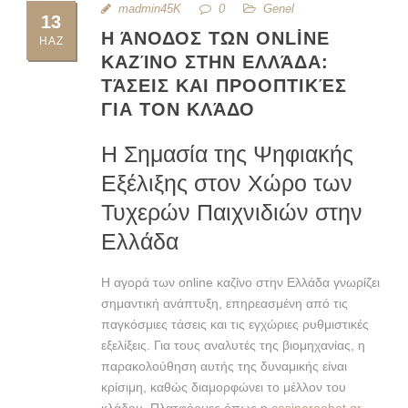
madmin45K
0
Genel
13
Η ΆΝΟΔΟΣ ΤΩΝ ONLINE
HAZ
ΚΑΖΊΝΟ ΣΤΗΝ ΕΛΛΆΔΑ:
ΤΆΣΕΙΣ ΚΑΙ ΠΡΟΟΠΤΙΚΈΣ
ΓΙΑ ΤΟΝ ΚΛΆΔΟ
Η Σημασία της Ψηφιακής
Εξέλιξης στον Χώρο των
Τυχερών Παιχνιδιών στην
Ελλάδα
Η αγορά των online καζίνο στην Ελλάδα γνωρίζει
σημαντική ανάπτυξη, επηρεασμένη από τις
παγκόσμιες τάσεις και τις εγχώριες ρυθμιστικές
εξελίξεις. Για τους αναλυτές της βιομηχανίας, η
παρακολούθηση αυτής της δυναμικής είναι
κρίσιμη, καθώς διαμορφώνει το μέλλον του
κλάδου. Πλατφόρμες όπως η
casinoroobet.gr