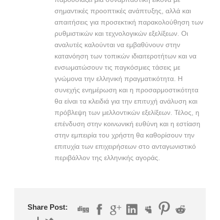
σημαντικές προοπτικές ανάπτυξης, αλλά και
απαιτήσεις για προσεκτική παρακολούθηση των
ρυθμιστικών και τεχνολογικών εξελίξεων. Οι
αναλυτές καλούνται να εμβαθύνουν στην
κατανόηση των τοπικών ιδιαιτεροτήτων και να
ενσωματώσουν τις παγκόσμιες τάσεις με
γνώμονα την ελληνική πραγματικότητα. Η
συνεχής ενημέρωση και η προσαρμοστικότητα
θα είναι τα κλειδιά για την επιτυχή ανάλυση και
πρόβλεψη των μελλοντικών εξελίξεων. Τέλος, η
επένδυση στην κοινωνική ευθύνη και η εστίαση
στην εμπειρία του χρήστη θα καθορίσουν την
επιτυχία των επιχειρήσεων στο ανταγωνιστικό
περιβάλλον της ελληνικής αγοράς.
Share Post: