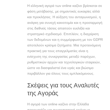
Η ελληνική αγορά των online καζίνο βρίσκεται σε
φάση μετάβασης, με σημαντικές ευκαιρίες αλλά
και προκλήσεις. Η αύξηση του ανταγωνισμού, η
ανάγκη για συνεχή καινοτομία και η προσαρμογή
στις διεθνείς τάσεις απαιτούν ευελιξία και
στρατηγικό σχεδιασμό. Επιπλέον, η διαχείριση
των δεδομένων και η συμμόρφωση με τον GDPR
αποτελούν κρίσιμα ζητήματα. Μια προτεινόμενη
πρακτική για τους επαγγελματίες είναι η
ενίσχυση της συνεργασίας μεταξύ παρόχων,
ρυθμιστικών αρχών και τεχνολογικών εταιρειών,
ώστε να διασφαλιστεί ένα υγιές και βιώσιμο
περιβάλλον για όλους τους εμπλεκόμενους.
Σκέψεις για τους Αναλυτές
της Αγοράς
Η αγορά των online καζίνο στην Ελλάδα
παρουσιάζει μια συναρπαστική εικόνα με