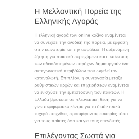
Η Μελλοντική Πορεία της
Ελληνικής Αγοράς
Η ελληνική αγορά των online καζίνο αναμένεται
να συνεχίσει την ανοδική της πορεία, με έμφαση
στην καινοτομία και την ασφάλεια. Η αυξανόμενη
ζήτηση για ποιοτικό περιεχόμενο και η επέκταση
των αδειοδοτημένων παρόχων δημιουργούν ένα
ανταγωνιστικό περιβάλλον που ωφελεί τον
καταναλωτή. Επιπλέον, η συνεργασία μεταξύ
ρυθμιστικών αρχών και επιχειρήσεων αναμένεται
να ενισχύσει την εμπιστοσύνη των παικτών. Η
Ελλάδα βρίσκεται σε πλεονεκτική θέση για να
γίνει περιφερειακό κέντρο για τα διαδικτυακά
τυχερά παιχνίδια, προσφέροντας ευκαιρίες τόσο
για τους παίκτες όσο και για τους επενδυτές.
Επιλέγοντας Σωστά για