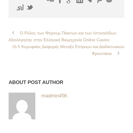
Ο Ρόλος των Φόρουμ Παικτών και των Ιστοσελίδων
Αξιολόγησης στην Ελληνική Βιομηχανία Online Casino
Οι 5 Κορυφαίες Διαφορές Μεταξύ Επίγειων και Διαδικτυακών
Φρουτάκια
ABOUT POST AUTHOR
madmin45K