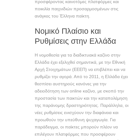
προσφέροντας καινοτόμες πλατφόρμες και
ποικιλία παιχνιδιών προσαρμοσμένων στις
ανάγκες του Έλληνα παίκτη.
Νομικό Πλαίσιο και
Ρυθμίσεις στην Ελλάδα
Η νομοθεσία για τα διαδικτυακά καζίνο στην
Ελλάδα έχει εξελιχθεί σημαντικά, με την Εθνική
Αρχή Στοιχημάτων (ΕΕΕΠ) να επιβλέπει και να
ρυθμίζει την αγορά. Από το 2011, η Ελλάδα έχει
θεσπίσει αυστηρούς κανόνες για την
αδειοδότηση των online καζίνο, με σκοπό την
προστασία των παικτών και την καταπολέμηση
της παράνομης δραστηριότητας. Παράλληλα, οι
νέες ρυθμίσεις ενισχύουν την διαφάνεια και
προωθούν την υπεύθυνη ψυχαγωγία. Για
παράδειγμα, οι παίκτες μπορούν πλέον να
επιλέγουν πλατφόρμες που προσφέρουν