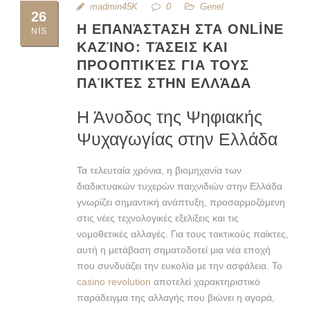
madmin45K
0
Genel
26
Η ΕΠΑΝΆΣΤΑΣΗ ΣΤΑ ONLINE
NIS
ΚΑΖΊΝΟ: ΤΆΣΕΙΣ ΚΑΙ
ΠΡΟΟΠΤΙΚΈΣ ΓΙΑ ΤΟΥΣ
ΠΑΊΚΤΕΣ ΣΤΗΝ ΕΛΛΆΔΑ
Η Άνοδος της Ψηφιακής
Ψυχαγωγίας στην Ελλάδα
Τα τελευταία χρόνια, η βιομηχανία των
διαδικτυακών τυχερών παιχνιδιών στην Ελλάδα
γνωρίζει σημαντική ανάπτυξη, προσαρμοζόμενη
στις νέες τεχνολογικές εξελίξεις και τις
νομοθετικές αλλαγές. Για τους τακτικούς παίκτες,
αυτή η μετάβαση σηματοδοτεί μια νέα εποχή
που συνδυάζει την ευκολία με την ασφάλεια. Το
casino revolution
αποτελεί χαρακτηριστικό
παράδειγμα της αλλαγής που βιώνει η αγορά,