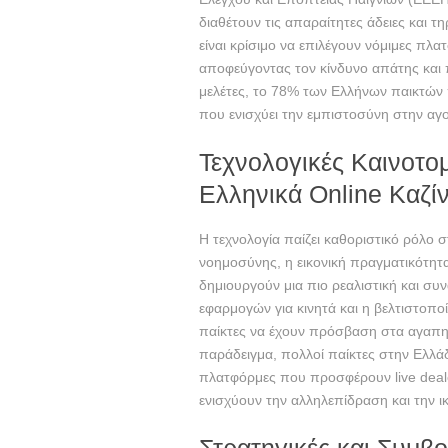
διαθέτουν τις απαραίτητες άδειες και τ
είναι κρίσιμο να επιλέγουν νόμιμες πλ
αποφεύγοντας τον κίνδυνο απάτης κα
μελέτες, το 78% των Ελλήνων παικτών 
που ενισχύει την εμπιστοσύνη στην αγ
Τεχνολογικές Καινοτομ
Ελληνικά Online Καζί
Η τεχνολογία παίζει καθοριστικό ρόλο σ
νοημοσύνης, η εικονική πραγματικότητα
δημιουργούν μια πιο ρεαλιστική και συ
εφαρμογών για κινητά και η βελτιστοπ
παίκτες να έχουν πρόσβαση στα αγαπημ
παράδειγμα, πολλοί παίκτες στην Ελλ
πλατφόρμες που προσφέρουν live deal
ενισχύουν την αλληλεπίδραση και την ι