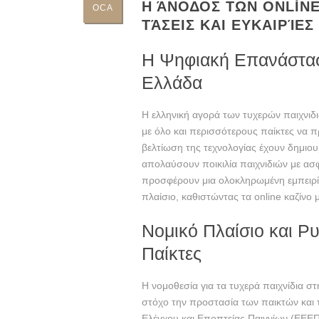
Η ΆΝΟΔΟΣ ΤΩΝ ONLINE
OCA
ΤΆΣΕΙΣ ΚΑΙ ΕΥΚΑΙΡΊΕΣ
Η Ψηφιακή Επανάστασ
Ελλάδα
Η ελληνική αγορά των τυχερών παιχνιδ
με όλο και περισσότερους παίκτες να π
βελτίωση της τεχνολογίας έχουν δημιου
απολαύσουν ποικιλία παιχνιδιών με ασφ
προσφέρουν μια ολοκληρωμένη εμπειρία
πλαίσιο, καθιστώντας τα online καζίνο 
Νομικό Πλαίσιο και Ρυ
Παίκτες
Η νομοθεσία για τα τυχερά παιχνίδια στη
στόχο την προστασία των παικτών και 
Ελέγχου και Εποπτείας Παιγνίων (ΕΕΕΠ) 