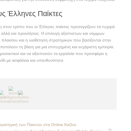
ους Έλληνες Παίκτες
η στον τρόπο που οι Έλληνες παίκτες προσεγγίζουν τα τυχερά
ς αλλά και προκλήσεις. Η επιλογή αξιόπιστων και νόμιμων
πλαισίου και η υιοθέτηση στρατηγικών που βασίζονται στην
ποτελούν τη βάση για μια επιτυχημένη και ευχάριστη εμπειρία.
ροσεκτικοί και να αξιοποιούν τα εργαλεία που προσφέρει η
ίδι με ασφάλεια και υπευθυνότητα.
ρατηγική των Παικτών στα Online Καζίνο