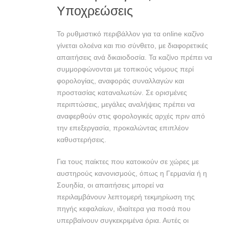
Υποχρεώσεις
Το ρυθμιστικό περιβάλλον για τα online καζίνο
γίνεται ολοένα και πιο σύνθετο, με διαφορετικές
απαιτήσεις ανά δικαιοδοσία. Τα καζίνο πρέπει να
συμμορφώνονται με τοπικούς νόμους περί
φορολογίας, αναφοράς συναλλαγών και
προστασίας καταναλωτών. Σε ορισμένες
περιπτώσεις, μεγάλες αναλήψεις πρέπει να
αναφερθούν στις φορολογικές αρχές πριν από
την επεξεργασία, προκαλώντας επιπλέον
καθυστερήσεις.
Για τους παίκτες που κατοικούν σε χώρες με
αυστηρούς κανονισμούς, όπως η Γερμανία ή η
Σουηδία, οι απαιτήσεις μπορεί να
περιλαμβάνουν λεπτομερή τεκμηρίωση της
πηγής κεφαλαίων, ιδιαίτερα για ποσά που
υπερβαίνουν συγκεκριμένα όρια. Αυτές οι