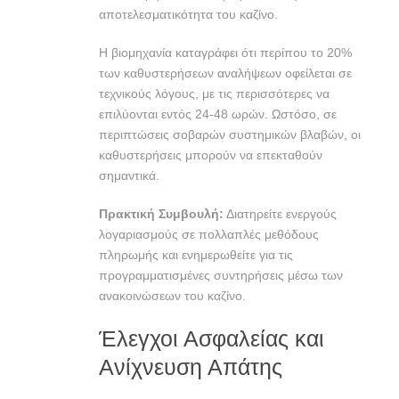
αποτελεσματικότητα του καζίνο.
Η βιομηχανία καταγράφει ότι περίπου το 20%
των καθυστερήσεων αναλήψεων οφείλεται σε
τεχνικούς λόγους, με τις περισσότερες να
επιλύονται εντός 24-48 ωρών. Ωστόσο, σε
περιπτώσεις σοβαρών συστημικών βλαβών, οι
καθυστερήσεις μπορούν να επεκταθούν
σημαντικά.
Πρακτική Συμβουλή:
Διατηρείτε ενεργούς
λογαριασμούς σε πολλαπλές μεθόδους
πληρωμής και ενημερωθείτε για τις
προγραμματισμένες συντηρήσεις μέσω των
ανακοινώσεων του καζίνο.
Έλεγχοι Ασφαλείας και
Ανίχνευση Απάτης