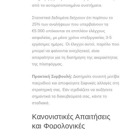
από τα αυτοματοποιημένα συστήματα.
Στατιστικά δεδομένα δείχνουν ότι περίπου το
25% των αναλήψεων που υπερβαίνουν τα
€5.000 υπόκεινται σε επιπλέον ελέγχους
ασφαλείας, με μέσο χρόνο επεξεργασίας 3-5
εργάσιμες ημέρες. Οι έλεγχοι αυτοί, παρόλο που
μπορεί να φαίνονται ενοχλητικοί, είναι
απαραίτητοι για τη διατήρηση της ακεραιότητας
της πλατφόρμας.
Πρακτική Συμβουλή:
Διατηρείτε συνεπή μοτίβα
παιχνιδιού και αποφεύγετε ξαφνικές αλλαγές στη
στρατηγική σας. Εάν σχεδιάζετε να αυξήσετε
σημαντικά τα διακυβεύματά σας, κάντε το
σταδιακά.
Κανονιστικές Απαιτήσεις
και Φορολογικές