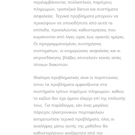
περιλαμβάνοντας πολλαπλούς παρόχους
πληρωμών, τραπεζικά δίκτυα και συστήματα
ασφαλείας. Τεχνικά προβλήματα μπορούν να
προκύψουν σε οποιοδήποτε από αυτά τα
επίπεδα, προκαλώντας καθυστερήσεις που
κυμαίνονται από λίγες ώρες έως αρκετές ημέρες.
Οι προγραμματισμένες συντηρήσεις
συστημάτων, οι ενημερώσεις ασφαλείας και οι
απροσδόκητες βλάβες αποτελούν κοινές αιτίες
τέτοιων διακοπών.
Ιδιαίτερα προβληματικές είναι οι περιπτώσεις
όπου τα προβλήματα εμφανίζονται στα
συστήματα τρίτων παρόχων πληρωμών, καθώς
το καζίνο δεν έχει άμεσο έλεγχο επί της επίλυσής
τους. Για παράδειγμα, εάν ένας μεγάλος
πάροχος ηλεκτρονικών πορτοφολιών
αντιμετωπίσει τεχνικά προβλήματα, όλες οι
αναλήψεις μέσω αυτής της μεθόδου θα
καθυστερήσουν ανεξάρτητα από την