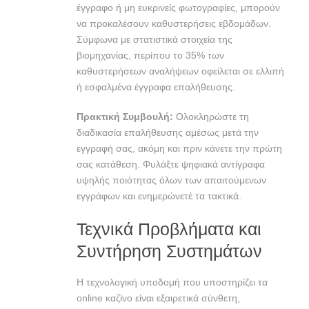
έγγραφο ή μη ευκρινείς φωτογραφίες, μπορούν
να προκαλέσουν καθυστερήσεις εβδομάδων.
Σύμφωνα με στατιστικά στοιχεία της
βιομηχανίας, περίπου το 35% των
καθυστερήσεων αναλήψεων οφείλεται σε ελλιπή
ή εσφαλμένα έγγραφα επαλήθευσης.
Πρακτική Συμβουλή:
Ολοκληρώστε τη
διαδικασία επαλήθευσης αμέσως μετά την
εγγραφή σας, ακόμη και πριν κάνετε την πρώτη
σας κατάθεση. Φυλάξτε ψηφιακά αντίγραφα
υψηλής ποιότητας όλων των απαιτούμενων
εγγράφων και ενημερώνετέ τα τακτικά.
Τεχνικά Προβλήματα και
Συντήρηση Συστημάτων
Η τεχνολογική υποδομή που υποστηρίζει τα
online καζίνο είναι εξαιρετικά σύνθετη,