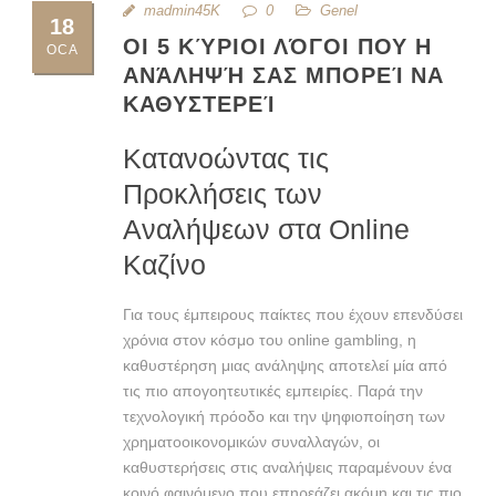
madmin45K
0
Genel
18
ΟΙ 5 ΚΎΡΙΟΙ ΛΌΓΟΙ ΠΟΥ Η
OCA
ΑΝΆΛΗΨΉ ΣΑΣ ΜΠΟΡΕΊ ΝΑ
ΚΑΘΥΣΤΕΡΕΊ
Κατανοώντας τις
Προκλήσεις των
Αναλήψεων στα Online
Καζίνο
Για τους έμπειρους παίκτες που έχουν επενδύσει
χρόνια στον κόσμο του online gambling, η
καθυστέρηση μιας ανάληψης αποτελεί μία από
τις πιο απογοητευτικές εμπειρίες. Παρά την
τεχνολογική πρόοδο και την ψηφιοποίηση των
χρηματοοικονομικών συναλλαγών, οι
καθυστερήσεις στις αναλήψεις παραμένουν ένα
κοινό φαινόμενο που επηρεάζει ακόμη και τις πιο