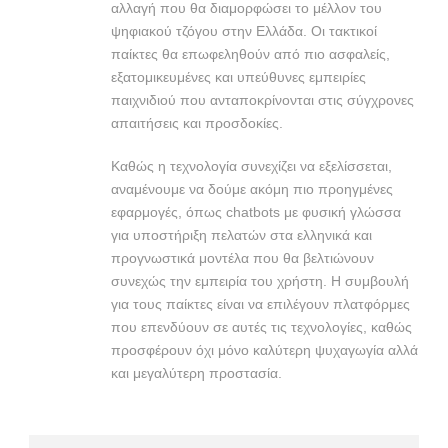
αλλαγή που θα διαμορφώσει το μέλλον του
ψηφιακού τζόγου στην Ελλάδα. Οι τακτικοί
παίκτες θα επωφεληθούν από πιο ασφαλείς,
εξατομικευμένες και υπεύθυνες εμπειρίες
παιχνιδιού που ανταποκρίνονται στις σύγχρονες
απαιτήσεις και προσδοκίες.
Καθώς η τεχνολογία συνεχίζει να εξελίσσεται,
αναμένουμε να δούμε ακόμη πιο προηγμένες
εφαρμογές, όπως chatbots με φυσική γλώσσα
για υποστήριξη πελατών στα ελληνικά και
προγνωστικά μοντέλα που θα βελτιώνουν
συνεχώς την εμπειρία του χρήστη. Η συμβουλή
για τους παίκτες είναι να επιλέγουν πλατφόρμες
που επενδύουν σε αυτές τις τεχνολογίες, καθώς
προσφέρουν όχι μόνο καλύτερη ψυχαγωγία αλλά
και μεγαλύτερη προστασία.